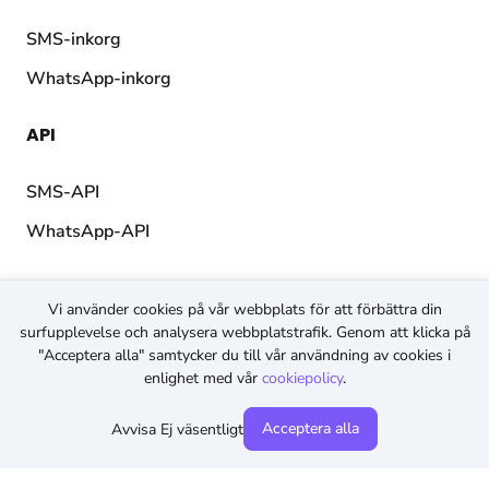
SMS-inkorg
WhatsApp-inkorg
API
SMS-API
WhatsApp-API
Vi använder cookies på vår webbplats för att förbättra din
© 2026 TopMessage.
Alla rättigheter reserverade.
surfupplevelse och analysera webbplatstrafik. Genom att klicka på
Allmänna villkor
"Acceptera alla" samtycker du till vår användning av cookies i
enlighet med vår
cookiepolicy
.
Sekretesspolicy
Cookiepolicy
Acceptera alla
Avvisa Ej väsentligt